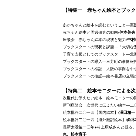
【特集一 赤ちゃん絵本とブック
あかちゃんと絵本を読むということ―実
赤ちゃん絵本と周辺研究の動向
/仲本美央
座談会 赤ちゃん絵本の現状と魅力
/中
ブックスタートの現状と課題―「大切な
子育て支援としてのブックスタート―北
ブックスタートの導入―三芳町の事例報
ブックスタートの検証―大阪の事例を中
ブックスタートの検証―絵本書店の立場
【特集二 絵本モニターによる次
次世代に伝えたい絵本 絵本モニターの
新刊座談会 次世代に伝えたい絵本―二
絵本批評二〇一四【国内絵本】
/澤田精一
絵本批評二〇一四【海外翻訳絵本】
/鈴
長新太没後一〇年●村上康成さんと観る
恵、松本育子