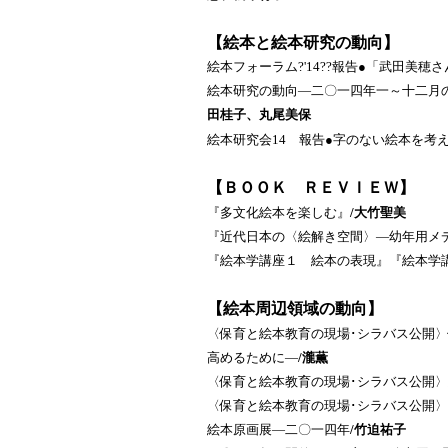
【絵本と絵本研究の動向】
絵本フォーラム?'14??報告●「武田美穂
絵本研究の動向―二〇一四年一～十二月
田桂子、丸尾美保
絵本研究会14 報告●字のない絵本を考
【ＢＯＯＫ ＲＥＶＩＥＷ】
『多文化絵本を楽しむ』
/大竹聖美
『近代日本の〈絵解き空間〉―幼年用メ
『絵本学講座１ 絵本の表現』『絵本学
【絵本周辺領域の動向】
〈保育と絵本教育の現場･シラバス公開
高めるために―
/瀧薫
〈保育と絵本教育の現場･シラバス公開
〈保育と絵本教育の現場･シラバス公開
絵本原画展―二〇一四年
/竹迫祐子