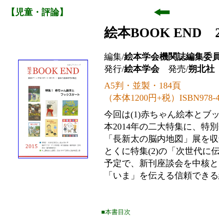
【児童・評論】
絵本BOOK END 2
編集/
絵本学会機関誌編集委
発行/
絵本学会
発売/
朔北社
A5判・並製・184頁
（本体1200円+税）ISBN978-4-8
今回は(1)赤ちゃん絵本とブ
本2014年の二大特集に、特
「長新太の脳内地図」展を収
とくに特集(2)の「次世代に
予定で、新刊座談会を中核と
「いま」を伝える信頼できる
■本書目次