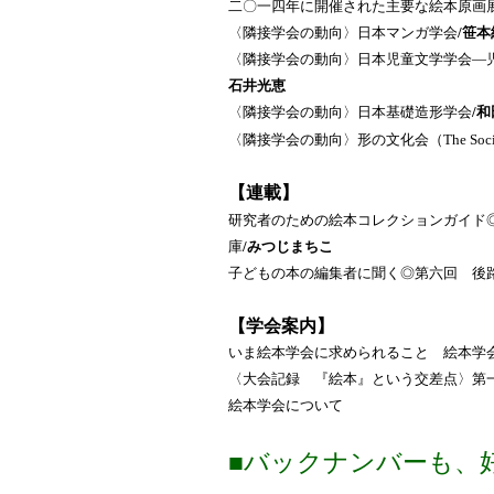
二〇一四年に開催された主要な絵本原画
〈隣接学会の動向〉日本マンガ学会
/笹本
〈隣接学会の動向〉日本児童文学学会―
石井光恵
〈隣接学会の動向〉日本基礎造形学会
/
〈隣接学会の動向〉形の文化会（The Society of Cu
【連載】
研究者のための絵本コレクションガイド
庫
/みつじまちこ
子どもの本の編集者に聞く◎第六回 後
【学会案内】
いま絵本学会に求められること 絵本学
〈大会記録 『絵本』という交差点〉第
絵本学会について
■バックナンバーも、