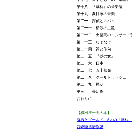
第十八 『草枕』の音楽論
第十九 夏目家の音楽
第二十 探偵とスパイ
第二十一 横臥の主題
第二十二 出世間のコンサート
第二十三 なぞなぞ
第二十四 禅と俳句
第二十五 『砂の女』
第二十六 日本
第二十七 五十知命
第二十八 グールドラッシュ
第二十九 神話
第三十 長い夜
おわりに
【横田庄一郎の本】
漱石とグールド 8人の「草枕
西郷隆盛惜別譜