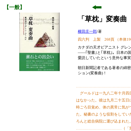
【一般】
「草枕」変奏曲
横田庄一郎
/著
四六判 上製 268頁 （本体1900円
カナダの天才ピアニスト グレ
――｢聖書｣と｢草枕｣。日本の
愛読していたという意外な事実
朝日新聞記者である著者の綿密
ション(変奏曲)！
……………………………………
グールドは一九八二年十月四日
はなかった。彼は九月二十五日
時ごろ目覚め、体の異常に気が
た。秘書のような役割をしてい
ろんと総合病院に運び込まれた
………………………………（「