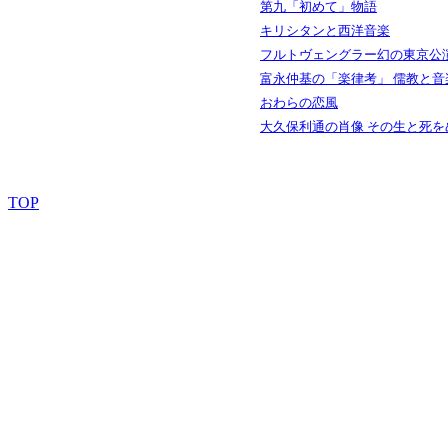
第九「初めて」物語
キリシタンと西洋音楽
フルトヴェングラー幻の東京公
富永仲基の「楽律考」 儒教と音
おわらの恋風
大久保利通の肖像 その生と死を
TOP