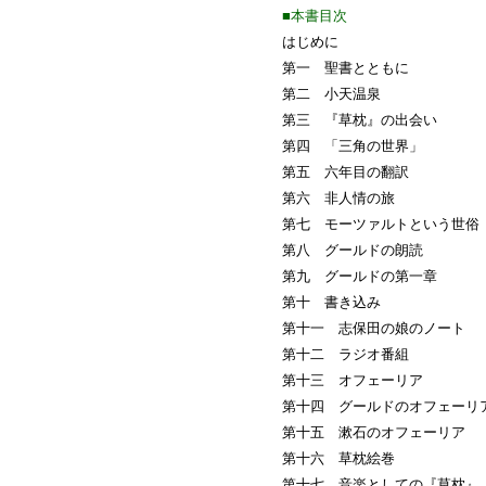
■本書目次
はじめに
第一 聖書とともに
第二 小天温泉
第三 『草枕』の出会い
第四 「三角の世界」
第五 六年目の翻訳
第六 非人情の旅
第七 モーツァルトという世俗
第八 グールドの朗読
第九 グールドの第一章
第十 書き込み
第十一 志保田の娘のノート
第十二 ラジオ番組
第十三 オフェーリア
第十四 グールドのオフェーリ
第十五 漱石のオフェーリア
第十六 草枕絵巻
第十七 音楽としての『草枕』