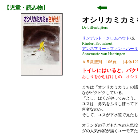
【児童・読み物】
オシリカミカミ
De billenbijters
リンデルト・クロムハウト
/
Rindert Kromhout
アンネマリー・ファン・ハーリ
Annemarie van Haeringen
Ａ５変型判 106頁 （本体1200円+
トイレにはいると、パク
おしりをかむばけもの、オシリ
まちは『オシリカミカミ』の話
ながビクビクしている。
『よし、ぼくがやってみよう。
ユスは、勇気をふりしぼって下
何者なのか。
そして、ユスが下水道で見たも
オランダの子どもたちの人気投
ダの人気作家が描くユーモアた