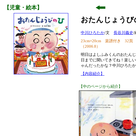
【児童・絵本】
おたんじょうび
中川ひろたか
/文
長谷川義史
/
23cm×20cm 楽譜付き 32頁 （
（2006.8）
明日はよしふみくんのおたんじ
日までに聞いてきてね！楽しい
ゃんだったかな？中川ひろたか
【内容紹介】
【中のページから紹介】