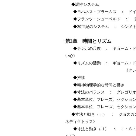
◆調性システム
◆ヨハネス・ブラームス ： ドイ
◆フランツ・シューベルト ： 《
◆20世紀のシステム ： シンメト
第3章 時間とリズム
◆テンポの尺度 ： ギョーム・ド・
い心》
◆リズムの活動 ： ギョーム・ド・
《クレド》より《
◆推移
◆精神物理学的な時間と響き
◆寸法のバランス ： グレゴリオ
◆基本単位、フレーズ、セクション
◆基本単位、フレーズ、セクション
◆寸法と動き（Ⅰ） ： ジョスカ
ネディクトゥス》
◆寸法と動き（Ⅱ） ： Ｊ・Ｓ・バ