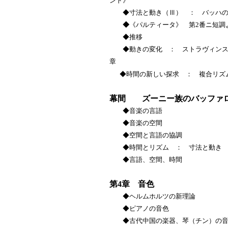
ンド》
◆寸法と動き（Ⅲ） ： バッハの 
◆
《パルティータ》 第2番ニ短調
◆推移
◆動きの変化 ： ストラヴィンスキ
章
◆時間の新しい探求 ： 複合リズ
幕間 ズーニー族のバッファ
◆音楽の言語
◆音楽の空間
◆空間と言語の協調
◆時間とリズム ： 寸法と動き
◆言語、空間、時間
第4章 音色
◆ヘルムホルツの新理論
◆ピアノの音色
◆古代中国の楽器、琴（チン）の音