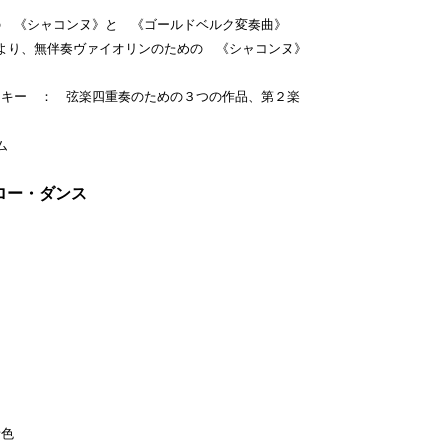
《シャコンヌ》と 《ゴールドベルク変奏曲》
より、無伴奏ヴァイオリンのための 《シャコンヌ》
ー ： 弦楽四重奏のための３つの作品、第２楽
ム
ロー・ダンス
色