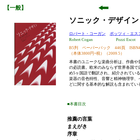
【一般】
ソニック・デザイ
ロバート・コーガン
ポッツィ・エス
Robert Cogan
Pozzi Escot
B5判 ペーパーバック 446頁
ISBN4
（本体3800円+税）（2009.5）
本書のユニークな楽曲分析は、作曲や
の必読書。欧米のみならず世界各国で
め5ヶ国語で翻訳され、紹介されてい
楽器の音色特性、音響と精神物理学、
どに関する基本的な解説も含まれてい
■本書目次
推薦の言葉
まえがき
序章