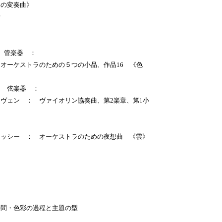
の変奏曲》
析
： 管楽器 ：
ーケストラのための５つの小品、作品16 《色
： 弦楽器 ：
ェン ： ヴァイオリン協奏曲、第2楽章、第1小
ッシー ： オーケストラのための夜想曲 《雲》
間・色彩の過程と主題の型