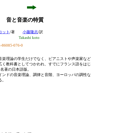
ン
音と音楽の特質
コット
/著
小藤隆志
/訳
Takashi koto
-86085-076-0
音楽理論の学生だけでなく、ピアニストや声楽家など
広く教科書としてつかわれ、すでにフランス語をはじ
る名著の日本語版。
インドの音楽理論、調律と音階、ヨーロッパの調性な
る。