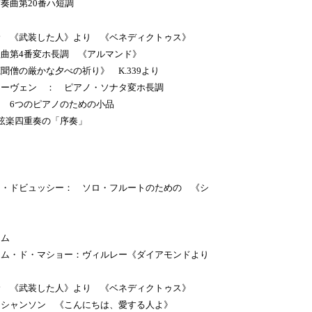
曲第20番ハ短調
サ 《武装した人》より 《ベネディクトゥス》
第4番変ホ長調 《アルマンド》
の厳かな夕べの祈り》 K.339より
ーヴェン ： ピアノ・ソナタ変ホ長調
6つのピアノのための小品
弦楽四重奏の「序奏」
ドビュッシー： ソロ・フルートのための 《シ
ム
・ド・マショー：ヴィルレー《ダイアモンドより
《武装した人》より 《ベネディクトゥス》
シャンソン 《こんにちは、愛する人よ》