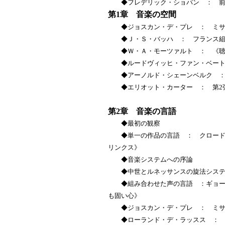
◆フレデリック・ショパン ： 前奏
第1章 音楽の空間
◆ジョスカン・デ・プレ ： ミ
◆Ｊ・Ｓ・バッハ ： フランス組曲
◆Ｗ・Ａ・モーツァルト ： 《聴聞僧
◆ルードヴィッヒ・ファン・ベート
◆アーノルド・シェーンベルク ： 
◆エリオット・カーター ： 第2
第2章 音楽の言語
◆最初の観察
◆単一の作品の言語 ： クロード・
リンクス》
◆音楽システムへの序論
◆中世とルネッサンスの旋法システ
◆組み合わせた声の言語 ：ギョーム
も固い心》
◆ジョスカン・デ・プレ ： ミサ 
◆ローランド・デ・ラッスス ： 