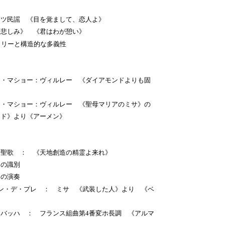
ツ民謡 《目を覚まして、恋人よ》
悲しみ》 《君はわが憩い》
リーと構造的な多義性
マショー：ヴィルレー 《ダイアモンドよりも固
マショー：ヴィルレー 《聖母マリアのミサ》の
アーメン》
聖歌 ： 《天地創造の精霊よ来れ》
の識別
の演奏
ン・デ・プレ ： ミサ 《武装した人》より 《ベ
ッハ ： フランス組曲第4番変ホ長調 《アルマ