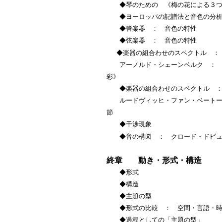
◆琴のための 《梅の花による３つ
◆ヨーロッパの記譜法と音色の分
◆管楽器 ： 音色の特性
◆弦楽器 ： 音色の特性
◆楽器の組合わせのスペクトル 
アーノルド・シェーンベルク ： オ
彩》
◆楽器の組合わせのスペクトル 
ルードヴィッヒ・ファン・ベートーヴ
節
◆干渉現象
◆音の構図 ： クロード・ドビュ
終章 動き・形式・構造
◆形式
◆構造
◆主題の型
◆形式の比較 ： 空間・言語・時
◆過程としての「主題の型」