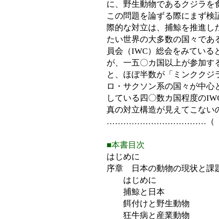
に、野生動物であるクジラを
この問題を論ずる際にまず検
際的な対立は、捕鯨を推進し
たい世界の大多数の国々であ
員会（IWC）総会をみてい
が、一五〇カ国以上が参加する
と、ほぼ半数が「ミンククジ
ロ・サクソン系の国々が中心
している四〇数カ国程度のI
真の対立構造が見えてこない
………………………………（
■本書目次
はじめに
序章 日本の動物の現状と課
はじめに
捕鯨と日本
餌付けと野生動物
狂牛病と産業動物