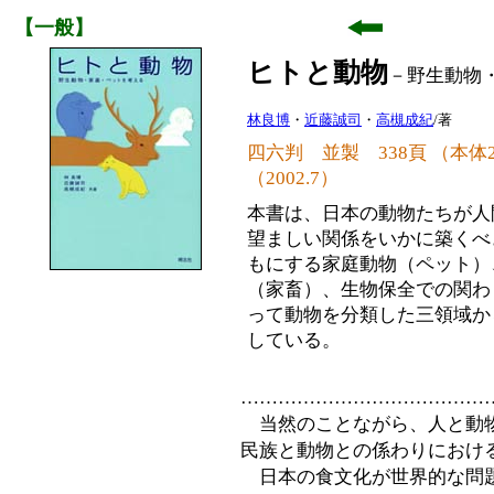
【一般】
ヒトと動物
－野生動物
林良博
・
近藤誠司
・
高槻成紀
/著
四六判 並製 338頁 （本体240
（2002.7）
本書は、日本の動物たちが人
望ましい関係をいかに築くべ
もにする家庭動物（ペット）
（家畜）、生物保全での関わ
って動物を分類した三領域か
している。
…………………………………
当然のことながら、人と動物
民族と動物との係わりにおけ
日本の食文化が世界的な問題