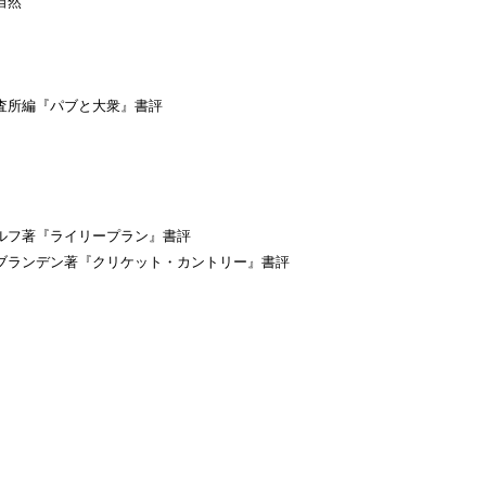
自然
所編『パブと大衆』書評
フ著『ライリープラン』書評
ランデン著『クリケット・カントリー』書評