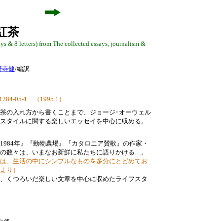
紅茶
s & 8 letters) from The collected essays, journalism &
野寺健
/編訳
84-05-1 （1995.1）
茶の入れ方から書くことまで、ジョージ･オーウェル
スタイルに関する楽しいエッセイを中心に収める。
1984年』『動物農場』『カタロニア賛歌』の作家・
の数々は、いまなお新鮮に私たちに語りかける…。
は、生活の中にシンプルなものを多分にとどめてお
より）
、くつろいだ楽しい文章を中心に収めたライフスタ