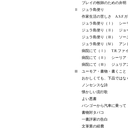
ブレイの牧師のための弁明
Ⅱ ジュラ島便り
作家生活の苦しさ A.S.F.
ジュラ島便り（Ⅰ） シーリ
ジュラ島便り（Ⅱ） ジョー
ジュラ島便り（Ⅲ） ソーニ
ジュラ島便り（Ⅳ） アント
病院にて（Ⅰ） T.R.ファ
病院にて（Ⅱ） シーリア・
病院にて（Ⅲ） ジュリアン
Ⅲ ユーモア・書物・書くこと
おかしくても、下品ではな
ノンセンスな詩
懐かしい流行歌
よい悪書
バンゴーから汽車に乗って
書物対タバコ
一書評家の告白
文筆業の経費