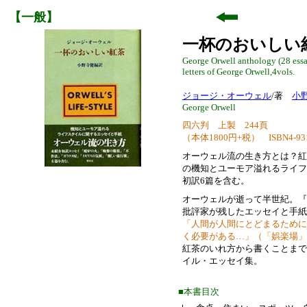
【一般】
一杯のおいしい
George Orwell anthology (28 essay
letters of George Orwell,4vols.
ジョージ・オーウェル
/著
小
George Orwell
四六判 上製 244頁
（本体1800円+税） ISBN4-9312
オーウェル流の生き方とは？紅
の機知とユーモア溢れるライフ
初訳6篇を含む。
オーウェルが逝って半世紀。『
批評家が残したエッセイと手紙
「人間が人間にとどまるために
く必要がある…」（「娯楽場」
紅茶のいれ方から書くことまで
イル・エッセイ集。
■本書目次